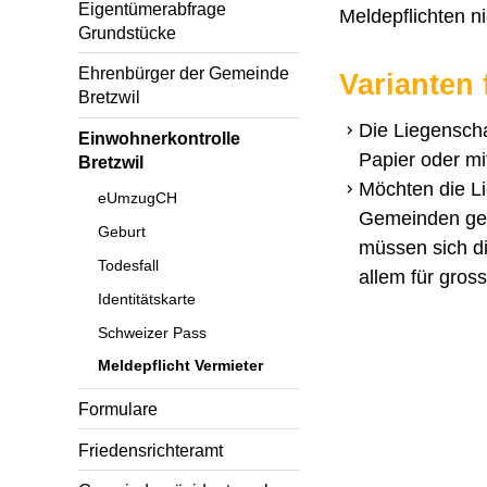
Eigentümerabfrage
Meldepflichten 
Grundstücke
Ehrenbürger der Gemeinde
Varianten 
Bretzwil
Die Liegenscha
Einwohnerkontrolle
Papier oder mi
Bretzwil
Möchten die Li
eUmzugCH
Gemeinden gen
Geburt
müssen sich d
Todesfall
allem für gros
Identitätskarte
Schweizer Pass
Meldepflicht Vermieter
Formulare
Friedensrichteramt