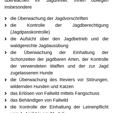
überwachen ihr Jagdrevier. Ihnen obliegen
Hauskehricht
insbesondere
Hundehaltung
Jagdaufsicht Bretzwil
die Überwachung der Jagdvorschriften
Kadaverentsorgung
Kanalisation
die Kontrolle der Jagdberechtigung
Kant. Nutzungsplanung Gewässer
(Jagdpasskontrolle)
Leben am Bach
Naturgefahrenkarte
die Aufsicht über den Jagdbetrieb und die
Neophytenentsorgung
waldgerechte Jagdausübung
Öffentliche Energieberatung
Regionale Pilzkontrollstelle
die Überwachung der Einhaltung der
Transitgasleitung
Schonzeiten der jagdbaren Arten, der Kontrolle
Umwelt
Wasserversorgung
der verwendeten Waffen und der zur Jagd
Wiederverwertbare Abfälle
zugelassenen Hunde
Werkhof
die Überwachung des Reviers vor Störungen,
FINANZEN
wildernden Hunden und Katzen
das Erlösen von Fallwild mittels Fangschuss
IMMOBILIENANGEBOTE
das Behändigen von Fallwild
GEWERBE
die Kontrolle der Einhaltung der Leinenpflicht
STICHWORTVERZEICHNIS