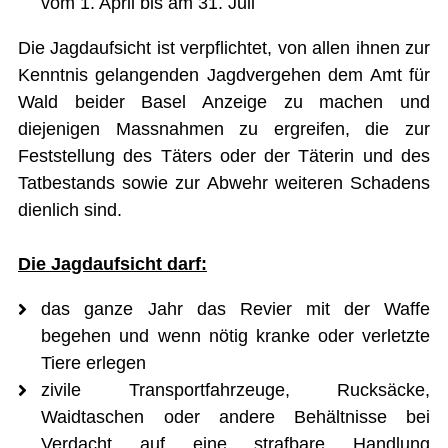
vom 1. April bis am 31. Juli
GÄSTEBUCH
Die Jagdaufsicht ist verpflichtet, von allen ihnen zur
Kenntnis gelangenden Jagdvergehen dem Amt für
LINKS
Wald beider Basel Anzeige zu machen und
diejenigen Massnahmen zu ergreifen, die zur
Startseite
Feststellung des Täters oder der Täterin und des
Tatbestands sowie zur Abwehr weiteren Schadens
Inhalt
dienlich sind.
Kontakt
Impressum
Die Jagdaufsicht darf:
Datenschutz
das ganze Jahr das Revier mit der Waffe
Druckansicht
begehen und wenn nötig kranke oder verletzte
Tiere erlegen
zivile Transportfahrzeuge, Rucksäcke,
Waidtaschen oder andere Behältnisse bei
Verdacht auf eine strafbare Handlung