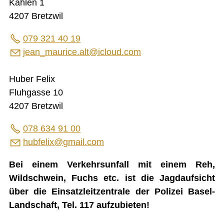
Kählen 1
4207 Bretzwil
079 321 40 19
jean_maurice.alt@icloud.com
Huber Felix
Fluhgasse 10
4207 Bretzwil
078 634 91 00
h
bf
l
x
gm
l
c
m
Bei einem Verkehrsunfall mit einem Reh,
Wildschwein, Fuchs etc. ist die Jagdaufsicht
über die Einsatzleitzentrale der Polizei Basel-
Landschaft, Tel. 117 aufzubieten!