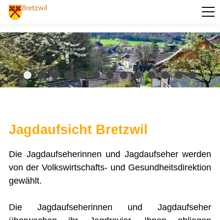
PORTRÄT
AKTUELLES
VERWALTUNG
BILDUNG
KULTUR UND FREIZEIT
Jagdaufsicht Bretzwil
SOZIALES / GESUNDHEIT
Die Jagdaufseherinnen und Jagdaufseher werden
VERKEHR
von der Volkswirtschafts- und Gesundheitsdirektion
SICHERHEIT
gewählt.
ENTSORGUNG UND UMWELT
Die Jagdaufseherinnen und Jagdaufseher
Baselbieter Energiepaket
Forstbetrieb Frenkentäler