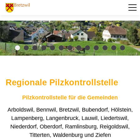
PORTRÄT
AKTUELLES
VERWALTUNG
BILDUNG
KULTUR UND FREIZEIT
Regionale Pilzkontrollstelle
SOZIALES / GESUNDHEIT
Pilzkontrollstelle für die Gemeinden
VERKEHR
Arboldswil, Bennwil, Bretzwil, Bubendorf, Hölstein,
SICHERHEIT
Lampenberg, Langenbruck, Lauwil, Liedertswil,
ENTSORGUNG UND UMWELT
Niederdorf, Oberdorf, Ramlinsburg, Reigoldswil,
Baselbieter Energiepaket
Titterten, Waldenburg und Ziefen
Forstbetrieb Frenkentäler