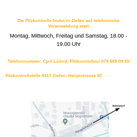
Hauskehricht
Hundehaltung
Jagdaufsicht Bretzwil
Die Pilzkontrolle findet in Ziefen auf telefonische
Kadaverentsorgung
Voranmeldung statt
Kanalisation
Kant. Nutzungsplanung Gewässer
Montag, Mittwoch, Freitag und Samstag, 18.00 -
Leben am Bach
19.00 Uhr
Naturgefahrenkarte
Neophytenentsorgung
Öffentliche Energieberatung
Regionale Pilzkontrollstelle
Telefonnummer: Cyril Lüönd, Pilzkontrolleur 079 689 09 65
Transitgasleitung
Umwelt
Pilzkontrollstelle 4417 Ziefen, Hauptstrasse 67
Wasserversorgung
Wiederverwertbare Abfälle
Werkhof
FINANZEN
IMMOBILIENANGEBOTE
GEWERBE
STICHWORTVERZEICHNIS