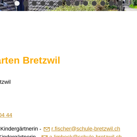
rten Bretzwil
tzwil
04 44
 Kindergärtnerin -
r
f
sch
r
sch
l
-br
tzw
l
ch
indergärtnerin -
a.limbeck@schule-bretzwil.ch