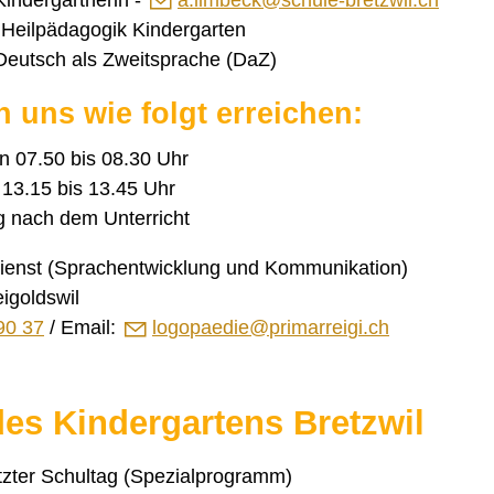
 Heilpädagogik Kindergarten
Deutsch als Zweitsprache (DaZ)
 uns wie folgt erreichen:
 07.50 bis 08.30 Uhr
13.15 bis 13.45 Uhr
 nach dem Unterricht
ienst (Sprachentwicklung und Kommunikation)
igoldswil
90 37
/ Email:
l
g
p
d
pr
m
rr
g
ch
es Kindergartens Bretzwil
tzter Schultag (Spezialprogramm)