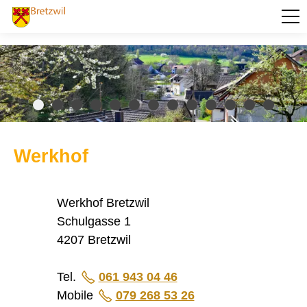
PORTRÄT
AKTUELLES
VERWALTUNG
BILDUNG
Werkhof
KULTUR UND FREIZEIT
SOZIALES / GESUNDHEIT
Werkhof Bretzwil
VERKEHR
Schulgasse 1
4207 Bretzwil
SICHERHEIT
ENTSORGUNG UND UMWELT
Tel.
061 943 04 46
Mobile
079 268 53 26
Baselbieter Energiepaket
Forstbetrieb Frenkentäler