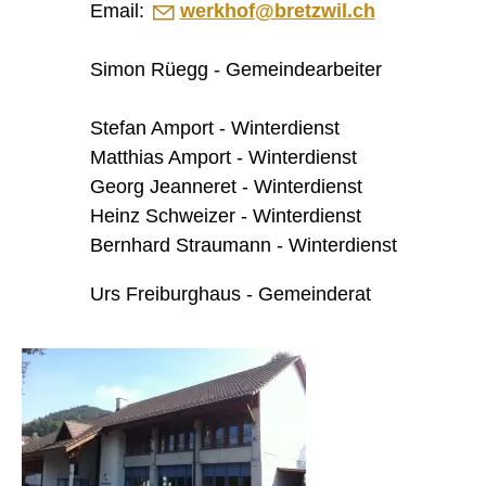
Email:
w
rkh
f
br
tzw
l
ch
Hauskehricht
Hundehaltung
Jagdaufsicht Bretzwil
Simon Rüegg - Gemeindearbeiter
Kadaverentsorgung
Kanalisation
Kant. Nutzungsplanung Gewässer
Stefan Amport - Winterdienst
Leben am Bach
Matthias Amport - Winterdienst
Naturgefahrenkarte
Neophytenentsorgung
Georg Jeanneret - Winterdienst
Öffentliche Energieberatung
Heinz Schweizer - Winterdienst
Regionale Pilzkontrollstelle
Transitgasleitung
Bernhard Straumann - Winterdienst
Umwelt
Wasserversorgung
Urs Freiburghaus - Gemeinderat
Wiederverwertbare Abfälle
Werkhof
FINANZEN
IMMOBILIENANGEBOTE
GEWERBE
STICHWORTVERZEICHNIS