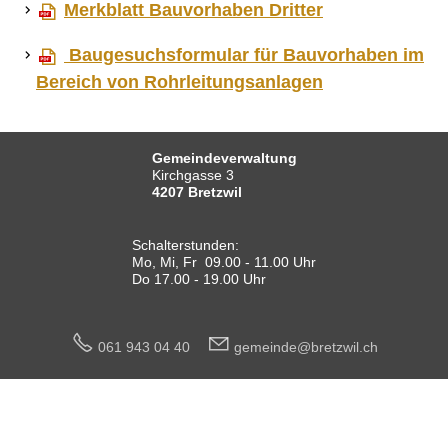
Merkblatt Bauvorhaben Dritter
Hauskehricht
Hundehaltung
Baugesuchsformular für Bauvorhaben im
Jagdaufsicht Bretzwil
Kadaverentsorgung
Bereich von Rohrleitungsanlagen
Kanalisation
Kant. Nutzungsplanung Gewässer
Leben am Bach
Naturgefahrenkarte
Gemeindeverwaltung
Neophytenentsorgung
Kirchgasse 3
Öffentliche Energieberatung
4207 Bretzwil
Regionale Pilzkontrollstelle
Transitgasleitung
Umwelt
Schalterstunden:
Wasserversorgung
Mo, Mi, Fr 09.00 - 11.00 Uhr
Wiederverwertbare Abfälle
Do 17.00 - 19.00 Uhr
Werkhof
FINANZEN
061 943 04 40
g
m
nd
br
tzw
l
ch
IMMOBILIENANGEBOTE
GEWERBE
STICHWORTVERZEICHNIS