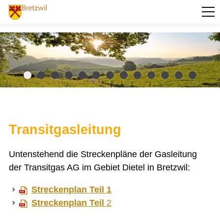
PORTRÄT
AKTUELLES
VERWALTUNG
BILDUNG
KULTUR UND FREIZEIT
Transitgasleitung
SOZIALES / GESUNDHEIT
Untenstehend die Streckenpläne der Gasleitung
VERKEHR
der Transitgas AG im Gebiet Dietel in Bretzwil:
SICHERHEIT
Streckenplan Teil 1
ENTSORGUNG UND UMWELT
Streckenplan Teil
2
Baselbieter Energiepaket
Forstbetrieb Frenkentäler